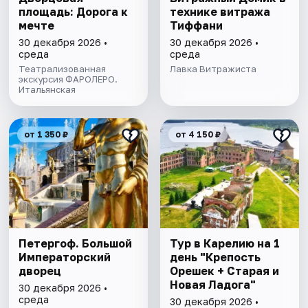
площадь: Дорога к
технике витража
мечте
Тиффани
30 декабря 2026 •
30 декабря 2026 •
среда
среда
Театрализованная
Лавка Витражиста
экскурсия ФАРОЛЕРО.
Итальянская
от 1 350 ₽
от 4 150 ₽
Петергоф. Большой
Тур в Карелию на 1
Императорский
день "Крепость
дворец
Орешек + Старая и
Новая Ладога"
30 декабря 2026 •
среда
30 декабря 2026 •