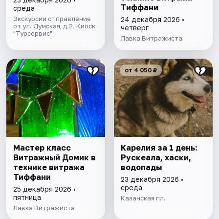
Тиффани
среда
Экскурсии отправление
24 декабря 2026 •
от ул. Думская, д.2. Киоск
четверг
"Турсервис"
Лавка Витражиста
от 4 050 ₽
Мастер класс
Карелия за 1 день:
Витражный Домик в
Рускеала, хаски,
технике витража
водопады
Тиффани
23 декабря 2026 •
среда
25 декабря 2026 •
пятница
Казанская пл.
Лавка Витражиста