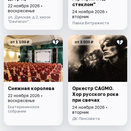
стеклом"
22 ноября 2026 •
воскресенье
24 ноября 2026 •
вторник
ул. Думская, д.2, киоск
"Davranov"
Лавка Витражиста
от 1 100 ₽
от 3 000 ₽
Снежная королева
Оркестр CAGMO.
Хор русского рока
22 ноября 2026 •
при свечах
воскресенье
Екатерининское
24 ноября 2026 •
собрание
вторник
ДК Ленсовета