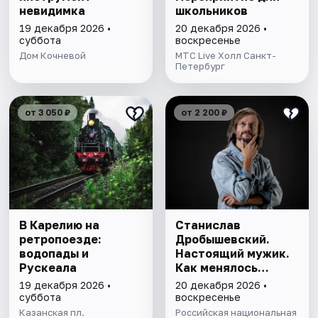
невидимка
школьников
19 декабря 2026 •
20 декабря 2026 •
суббота
воскресенье
Дом Кочневой
МТС Live Холл Санкт-
Петербург
от 3 050 ₽
от 2 200 ₽
В Карелию на
Станислав
ретропоезде:
Дробышевский.
водопады и
Настоящий мужик.
Рускеала
Как менялось
представление о
19 декабря 2026 •
20 декабря 2026 •
маскулинности
суббота
воскресенье
Казанская пл.
Российская национальная