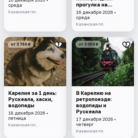
прогулка на
среда
драккаре к
Казанская пл.
16 декабря 2026 •
форелевой ферме
среда
Казанская пл.
от 3 750 ₽
от 3 050 ₽
Карелия за 1 день:
В Карелию на
Рускеала, хаски,
ретропоезде:
водопады
водопады и
Рускеала
18 декабря 2026 •
пятница
17 декабря 2026 •
четверг
Казанская пл.
Казанская пл.