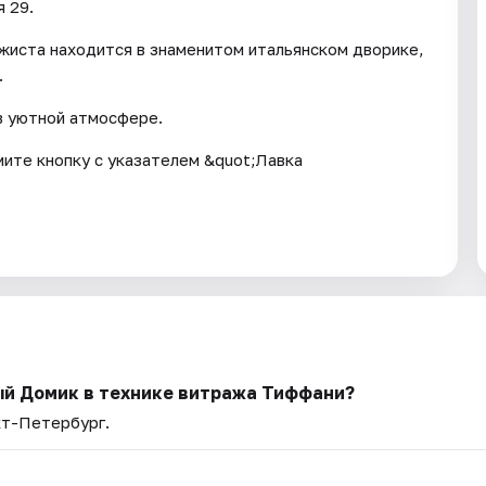
 29.
жиста находится в знаменитом итальянском дворике,
.
в уютной атмосфере.
мите кнопку с указателем &quot;Лавка
ый Домик в технике витража Тиффани?
кт-Петербург.