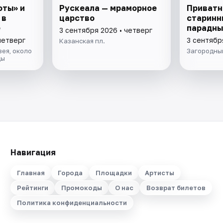
оты» и
Рускеала — мраморное
Приватн
 в
царство
старинн
е
парадны
3 сентября 2026 • четверг
четверг
3 сентябр
Казанская пл.
ея, около
Загородный
цы
Навигация
Главная
Города
Площадки
Артисты
Рейтинги
Промокоды
О нас
Возврат билетов
Политика конфиденциальности