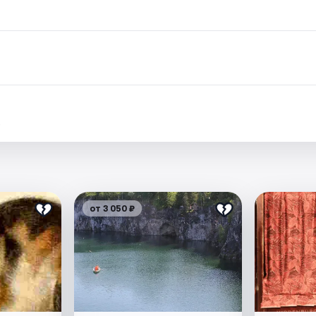
.
от 3 050 ₽