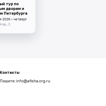
ый тур по
ым дворам и
м Петербурга
я 2026 • четверг
 пр., 2
Контакты
Пишите: info@afisha.org.ru