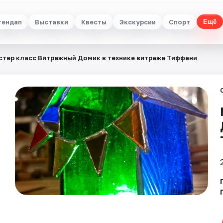
тендап
Выставки
Квесты
Экскурсии
Спорт
Ещё
стер класс Витражный Домик в технике витража Тиффани