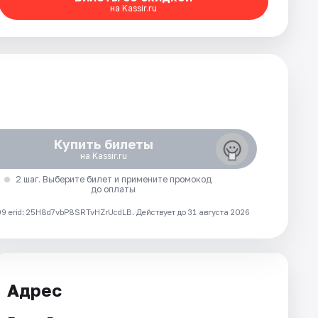
на Kassir.ru
Купить билеты
на Kassir.ru
2 шаг. Выберите билет и примените промокод
до оплаты
 erid: 25H8d7vbP8SRTvHZrUcdLB.
Действует до 31 августа 2026
Адрес