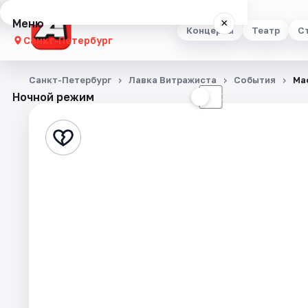
Меню
×
Концерты
Театр
С
Санкт-Петербург
Концерты
Санкт-Петербург
Лавка Витражиста
События
Ма
Ночной режим
☀
☾
Театр
Стендап
Выставки
Квесты
Экскурсии
Спорт
События