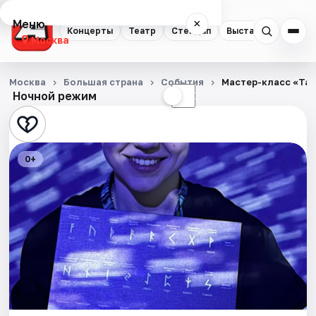
Меню
×
Концерты
Театр
Стендап
Выставки
Квест
Москва
Концерты
Москва
Большая страна
События
Мастер-класс «Тал
Ночной режим
☀
☾
Театр
Стендап
0+
Выставки
Квесты
Экскурсии
Спорт
События