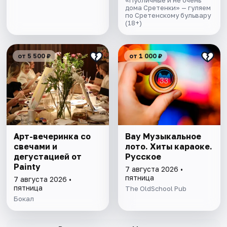
«Публичные и не очень
дома Сретенки» — гуляем
по Сретенскому бульвару
(18+)
от 5 500 ₽
от 1 000 ₽
Арт-вечеринка со
Вау Музыкальное
свечами и
лото. Хиты караоке.
дегустацией от
Русское
Painty
7 августа 2026 •
пятница
7 августа 2026 •
пятница
The OldSchool Pub
Бокал