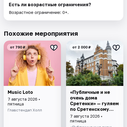
Есть ли возрастные ограничения?
Возрастное ограничение: 0+.
Похожие мероприятия
от 790 ₽
от 2 000 ₽
Music Loto
«Публичные и не
очень дома
7 августа 2026 •
Сретенки» — гуляем
пятница
по Сретенскому
Главстендап Холл
бульвару
7 августа 2026 •
пятница