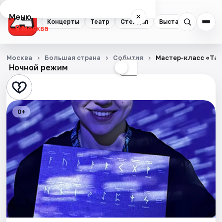
Меню
×
Концерты
Театр
Стендап
Выставки
Квест
Москва
Концерты
Москва
Большая страна
События
Мастер-класс «Тал
Ночной режим
☀
☾
Театр
Стендап
0+
Выставки
Квесты
Экскурсии
Спорт
События