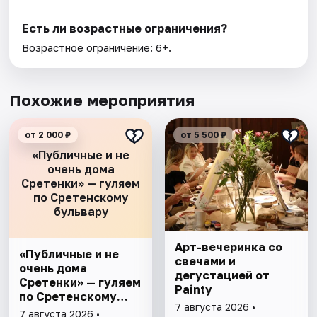
Есть ли возрастные ограничения?
Возрастное ограничение: 6+.
Похожие мероприятия
от 2 000 ₽
от 5 500 ₽
«Публичные и не
очень дома
Сретенки» — гуляем
по Сретенскому
бульвару
Арт-вечеринка со
«Публичные и не
свечами и
очень дома
дегустацией от
Сретенки» — гуляем
Painty
по Сретенскому
7 августа 2026 •
бульвару
7 августа 2026 •