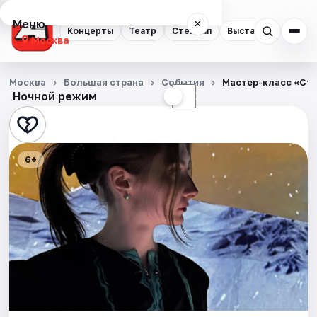
Меню
×
Концерты
Театр
Стендап
Выставки
Квест
Москва
Концерты
Москва
Большая страна
События
Мастер-класс «Сти
Ночной режим
☀
☾
Театр
Стендап
6+
Выставки
Квесты
Экскурсии
Спорт
События