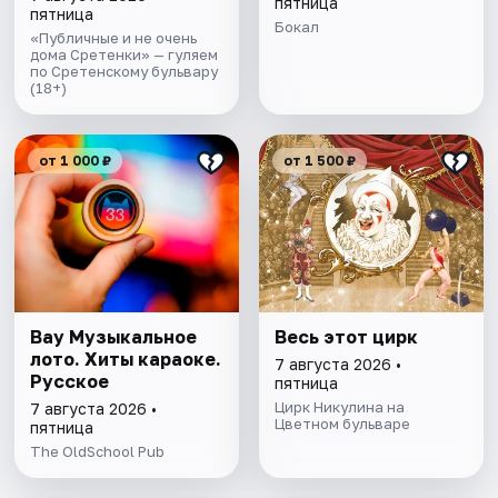
пятница
пятница
Бокал
«Публичные и не очень
дома Сретенки» — гуляем
по Сретенскому бульвару
(18+)
от 1 000 ₽
от 1 500 ₽
Вау Музыкальное
Весь этот цирк
лото. Хиты караоке.
7 августа 2026 •
Русское
пятница
Цирк Никулина на
7 августа 2026 •
Цветном бульваре
пятница
The OldSchool Pub