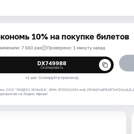
кономь 10% на покупке билетов
рименили: 7 880 раз
Проверено: 1 минуту назад
DX749988
Скопировать
1 шаг. Скопируйте промокод
ма. ООО "ЯНДЕКС МУЗЫКА", ИНН: 9705121040 erid: 25H8d7vbP8SRTvHZrUcdLB
ероприятие на Яндекс Афише!