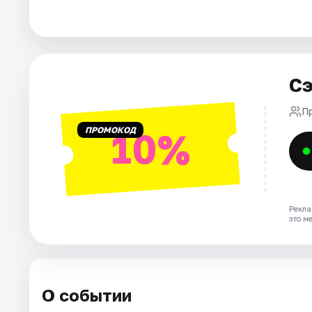
Города
Площадки
Сэ
Артисты
П
ПРОМОКОД
10%
Рейтинги
Рекла
это м
О событии