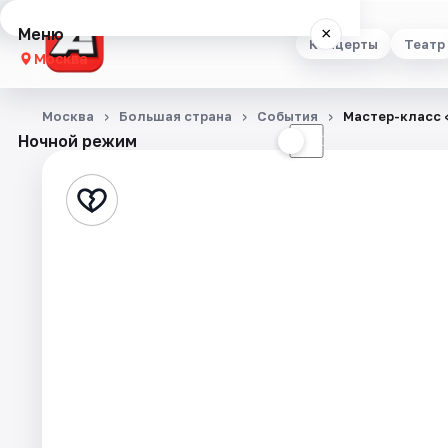
Меню
×
Концерты
Театр
Москва
Концерты
Москва
Большая страна
События
Мастер-класс 
Ночной режим
☀
☾
Театр
Стендап
Выставки
Квесты
Экскурсии
Спорт
События