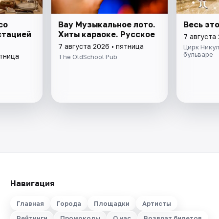
со
Вау Музыкальное лото.
Весь эт
стацией
Хиты караоке. Русское
7 августа 
7 августа 2026 • пятница
Цирк Нику
бульваре
ятница
The OldSchool Pub
Навигация
Главная
Города
Площадки
Артисты
Рейтинги
Промокоды
О нас
Возврат билетов