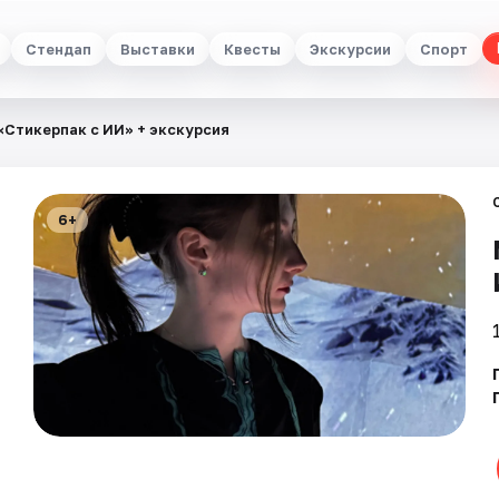
Стендап
Выставки
Квесты
Экскурсии
Спорт
«Стикерпак с ИИ» + экскурсия
6+