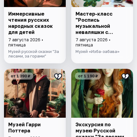
Иммерсивные
Мастер-класс
чтения русских
"Роспись
народных сказок
музыкальной
для детей
неваляшки с
чаепитием"
7 августа 2026 •
7 августа 2026 •
пятница
пятница
Музей русской сказки "За
Музей «Изба-забава»
лесами, за горами"
от 1 390 ₽
от 1 190 ₽
Музей Гарри
Экскурсия по
Поттера
музею Русской
сказки "За лесами,