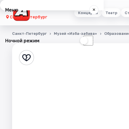
Меню
×
Концерты
Театр
С
Санкт-Петербург
Концерты
Санкт-Петербург
Музей «Изба-забава»
Образовани
Ночной режим
☀
☾
Театр
Стендап
Выставки
Квесты
Экскурсии
Спорт
События