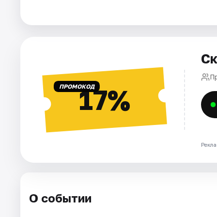
Города
Площадки
Ск
Артисты
П
ПРОМОКОД
17%
Рейтинги
Рекла
О событии