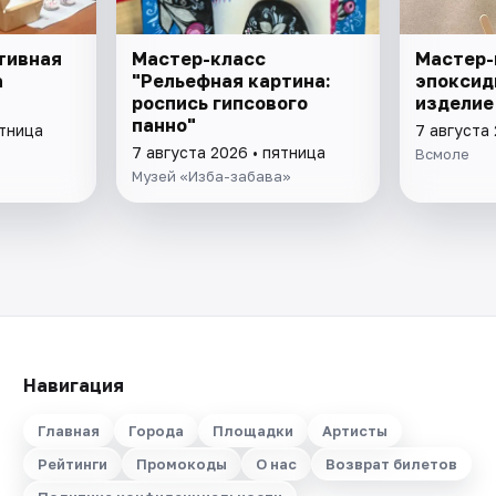
тивная
Мастер-класс
Мастер-
а
"Рельефная картина:
эпоксид
роспись гипсового
изделие
панно"
ятница
7 августа 
7 августа 2026 • пятница
Всмоле
Музей «Изба-забава»
Навигация
Главная
Города
Площадки
Артисты
Рейтинги
Промокоды
О нас
Возврат билетов