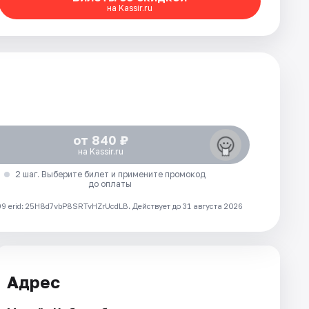
на Kassir.ru
от 840 ₽
на Kassir.ru
2 шаг. Выберите билет и примените промокод
до оплаты
 erid: 25H8d7vbP8SRTvHZrUcdLB.
Действует до 31 августа 2026
Адрес