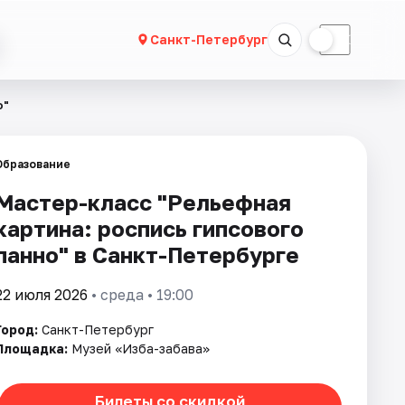
☀
☾
Санкт-Петербург
о"
Образование
Мастер-класс "Рельефная
картина: роспись гипсового
панно" в Санкт-Петербурге
22 июля 2026
• среда • 19:00
Город:
Санкт-Петербург
Площадка:
Музей «Изба-забава»
Билеты со скидкой