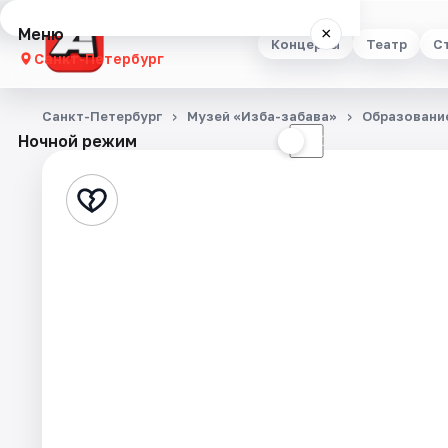
Меню
×
Концерты
Театр
С
Санкт-Петербург
Концерты
Санкт-Петербург
Музей «Изба-забава»
Образовани
Ночной режим
☀
☾
Театр
Стендап
Выставки
Квесты
Экскурсии
Спорт
События