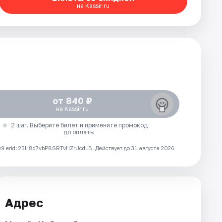
на Kassir.ru
от 840 ₽
на Kassir.ru
2 шаг. Выберите билет и примените промокод
до оплаты
 erid: 25H8d7vbP8SRTvHZrUcdLB.
Действует до 31 августа 2026
Адрес