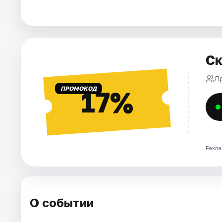
Города
Площадки
Ск
Артисты
П
ПРОМОКОД
17%
Рейтинги
Рекла
О событии