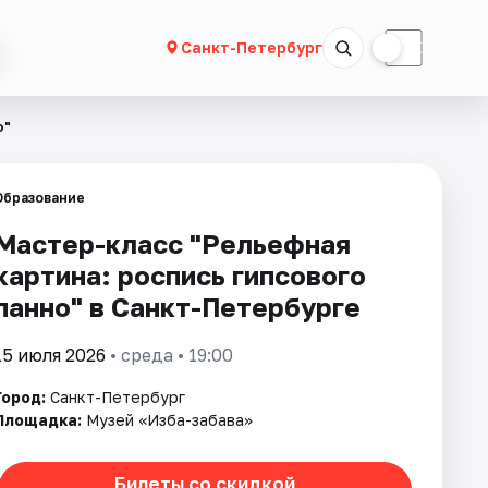
☀
☾
Санкт-Петербург
о"
Образование
Мастер-класс "Рельефная
картина: роспись гипсового
панно" в Санкт-Петербурге
15 июля 2026
• среда • 19:00
Город:
Санкт-Петербург
Площадка:
Музей «Изба-забава»
Билеты со скидкой