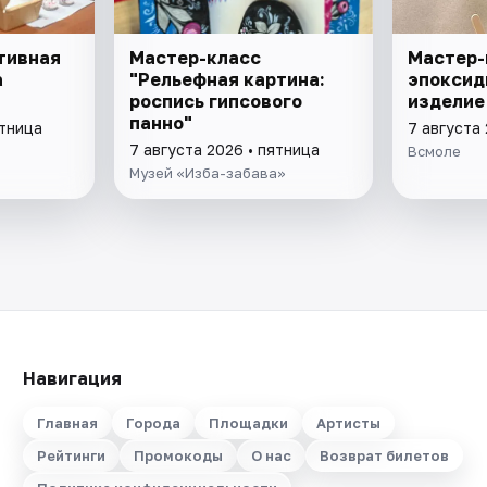
тивная
Мастер-класс
Мастер-
а
"Рельефная картина:
эпоксид
роспись гипсового
изделие
панно"
ятница
7 августа 
7 августа 2026 • пятница
Всмоле
Музей «Изба-забава»
Навигация
Главная
Города
Площадки
Артисты
Рейтинги
Промокоды
О нас
Возврат билетов