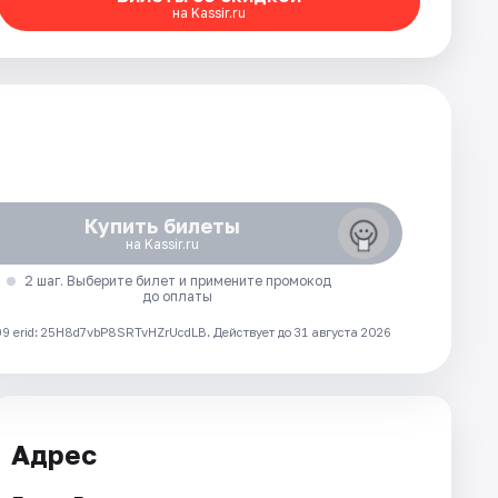
на Kassir.ru
Купить билеты
на Kassir.ru
2 шаг. Выберите билет и примените промокод
до оплаты
 erid: 25H8d7vbP8SRTvHZrUcdLB.
Действует до 31 августа 2026
Адрес