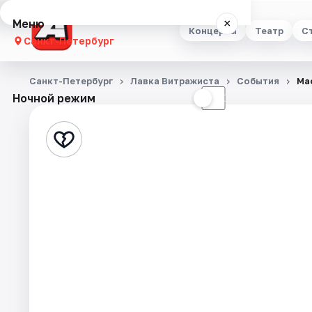
Меню
×
Концерты
Театр
С
Санкт-Петербург
Концерты
Санкт-Петербург
Лавка Витражиста
События
Ма
Ночной режим
☀
☾
Театр
Стендап
Выставки
Квесты
Экскурсии
Спорт
События