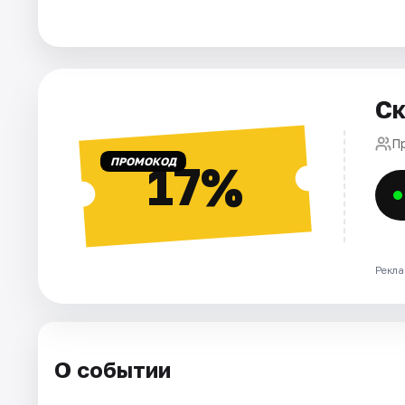
Города
Площадки
Ск
Артисты
П
ПРОМОКОД
17%
Рейтинги
Рекла
О событии