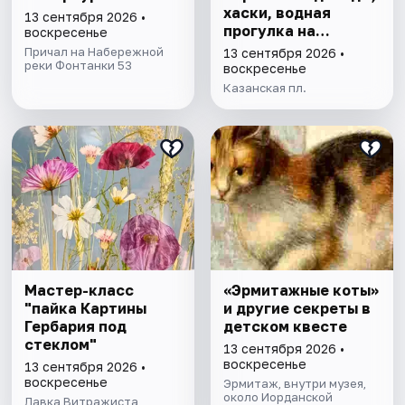
хаски, водная
13 сентября 2026 •
прогулка на
воскресенье
драккаре к
Причал на Набережной
13 сентября 2026 •
реки Фонтанки 53
форелевой ферме
воскресенье
Казанская пл.
Мастер-класс
«Эрмитажные коты»
"пайка Картины
и другие секреты в
Гербария под
детском квесте
стеклом"
13 сентября 2026 •
воскресенье
13 сентября 2026 •
воскресенье
Эрмитаж, внутри музея,
около Иорданской
Лавка Витражиста