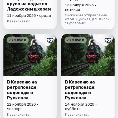
круиз на ладье по
13 ноября 2026 •
Ладожским шхерам
пятница
Экскурсии отправление
11 ноября 2026 • среда
от ул. Думская, д.2. Киоск
Казанская пл.
"Турсервис"
от 3 050 ₽
от 3 050 ₽
В Карелию на
В Карелию на
ретропоезде:
ретропоезде:
водопады и
водопады и
Рускеала
Рускеала
12 ноября 2026 •
14 ноября 2026 •
четверг
суббота
Казанская пл.
Казанская пл.