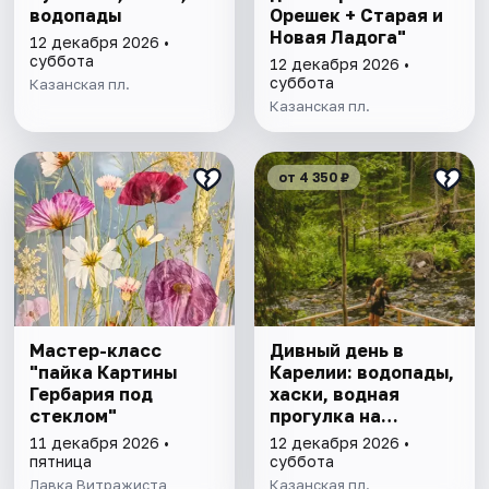
водопады
Орешек + Старая и
Новая Ладога"
12 декабря 2026 •
суббота
12 декабря 2026 •
суббота
Казанская пл.
Казанская пл.
от 4 350 ₽
Мастер-класс
Дивный день в
"пайка Картины
Карелии: водопады,
Гербария под
хаски, водная
стеклом"
прогулка на
драккаре к
11 декабря 2026 •
12 декабря 2026 •
форелевой ферме
пятница
суббота
Лавка Витражиста
Казанская пл.