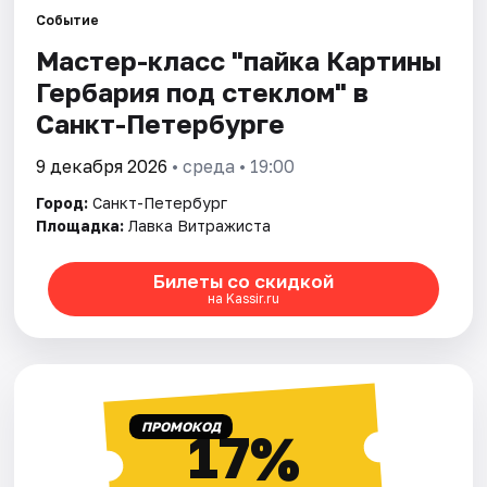
Событие
Мастер-класс "пайка Картины
Города
Гербария под стеклом" в
Площадки
Санкт-Петербурге
Артисты
9 декабря 2026
• среда • 19:00
Город:
Санкт-Петербург
Рейтинги
Площадка:
Лавка Витражиста
Билеты со скидкой
на Kassir.ru
ПРОМОКОД
17%