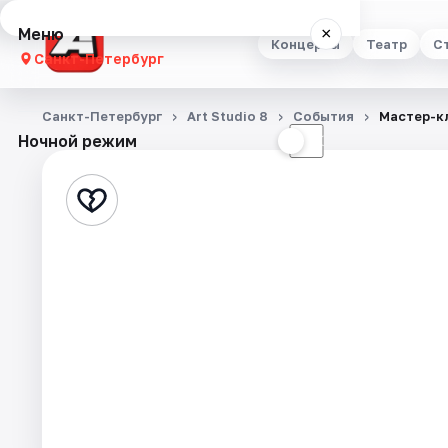
Меню
×
Концерты
Театр
С
Санкт-Петербург
Концерты
Санкт-Петербург
Art Studio 8
События
Мастер-кл
Ночной режим
☀
☾
Театр
Стендап
Выставки
Квесты
Экскурсии
Спорт
События