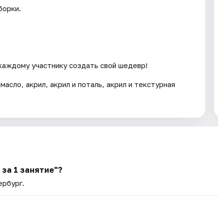
борки.
аждому участнику создать свой шедевр!
асло, акрил, акрил и поталь, акрил и текстурная
за 1 занятие"?
ербург.