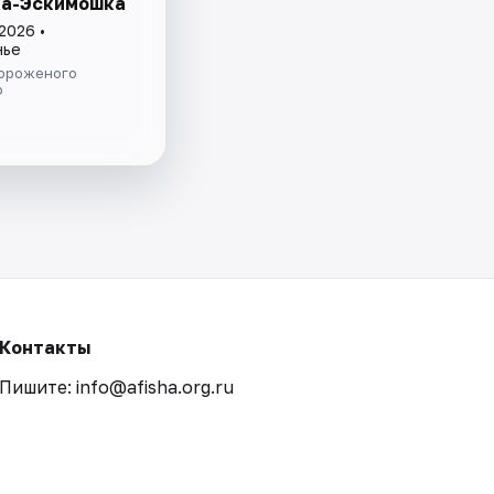
а-Эскимошка
2026 •
нье
ороженого
о
Контакты
Пишите: info@afisha.org.ru