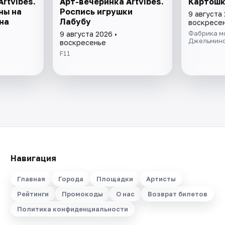
rtvibes.
Арт-вечеринка Artvibes.
Картошк
ны на
Роспись игрушки
9 августа 
на
Лабубу
воскресе
Фабрика м
9 августа 2026 •
Джельмин
воскресенье
F11
Навигация
Главная
Города
Площадки
Артисты
Рейтинги
Промокоды
О нас
Возврат билетов
Политика конфиденциальности