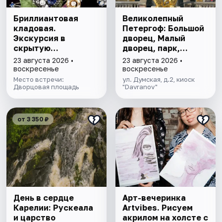
Бриллиантовая
Великолепный
кладовая.
Петергоф: Большой
Экскурсия в
дворец, Малый
скрытую
дворец, парк,
сокровищницу
фонтаны
23 августа 2026 •
23 августа 2026 •
Эрмитажа с
воскресенье
воскресенье
билетом в музей
Место встречи:
ул. Думская, д.2, киоск
Дворцовая площадь
"Davranov"
от 3 350 ₽
День в сердце
Арт-вечеринка
Карелии: Рускеала
Artvibes. Рисуем
и царство
акрилом на холсте с