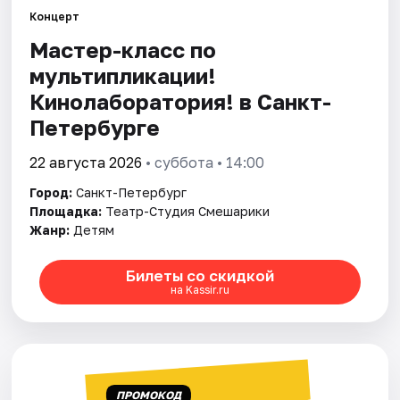
Концерт
Мастер-класс по
Города
мультипликации!
Площадки
Кинолаборатория! в Санкт-
Петербурге
Артисты
22 августа 2026
• суббота • 14:00
Рейтинги
Город:
Санкт-Петербург
Площадка:
Театр-Студия Смешарики
Жанр:
Детям
Билеты со скидкой
на Kassir.ru
ПРОМОКОД