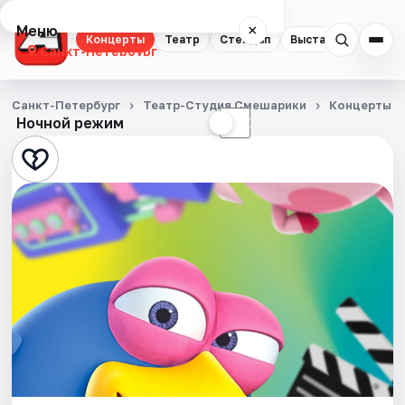
Меню
×
Концерты
Театр
Стендап
Выставки
Квест
Санкт-Петербург
Концерты
Санкт-Петербург
Театр-Студия Смешарики
Концерты
Ночной режим
☀
☾
Театр
Стендап
Выставки
Квесты
Экскурсии
Спорт
События