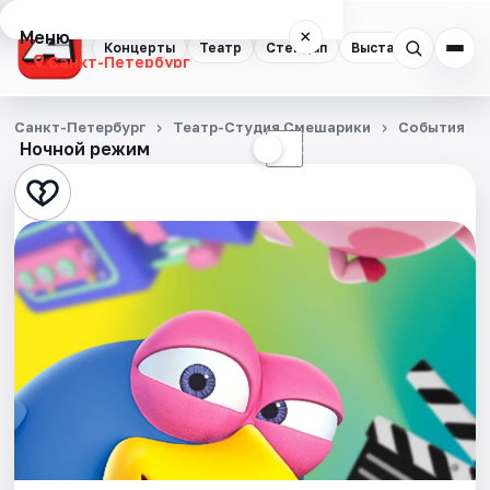
Меню
×
Концерты
Театр
Стендап
Выставки
Квест
Санкт-Петербург
Концерты
Санкт-Петербург
Театр-Студия Смешарики
События
Ночной режим
☀
☾
Театр
Стендап
Выставки
Квесты
Экскурсии
Спорт
События