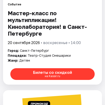
Событие
Мастер-класс по
Города
мультипликации!
Площадки
Кинолаборатория! в Санкт-
Петербурге
Артисты
20 сентября 2026
• воскресенье • 14:00
Рейтинги
Город:
Санкт-Петербург
Площадка:
Театр-Студия Смешарики
Жанр:
Детям
Билеты со скидкой
на Kassir.ru
ПРОМОКОД