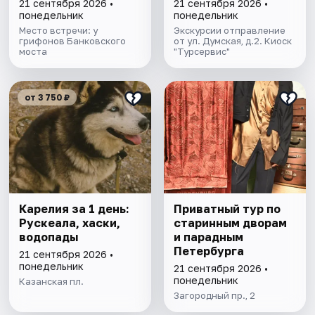
группе
21 сентября 2026 •
21 сентября 2026 •
понедельник
понедельник
Место встречи: у
Экскурсии отправление
грифонов Банковского
от ул. Думская, д.2. Киоск
моста
"Турсервис"
от 3 750 ₽
Карелия за 1 день:
Приватный тур по
Рускеала, хаски,
старинным дворам
водопады
и парадным
Петербурга
21 сентября 2026 •
понедельник
21 сентября 2026 •
понедельник
Казанская пл.
Загородный пр., 2