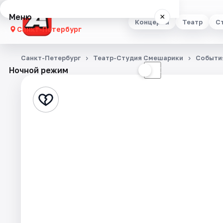
Меню
×
Концерты
Театр
С
Санкт-Петербург
Концерты
Санкт-Петербург
Театр-Студия Смешарики
Событи
Ночной режим
☀
☾
Театр
Стендап
Выставки
Квесты
Экскурсии
Спорт
События