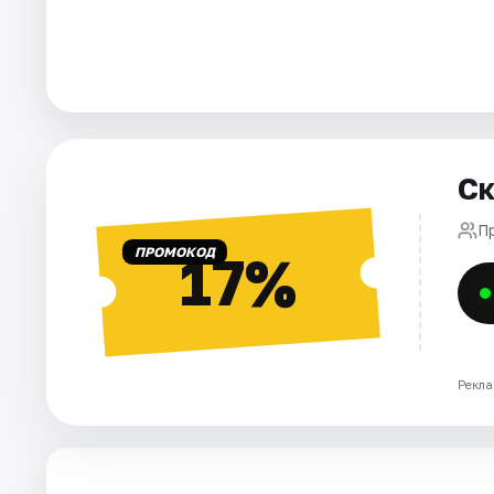
Города
Площадки
Артисты
Ск
Рейтинги
П
ПРОМОКОД
17%
Рекла