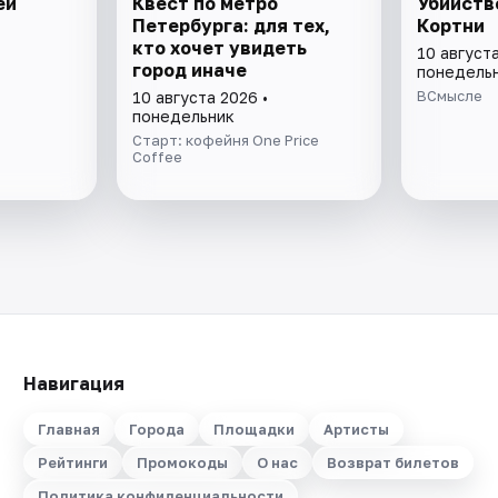
ей
Квест по метро
Убийств
Петербурга: для тех,
Кортни
кто хочет увидеть
10 августа
город иначе
понедель
ВСмысле
10 августа 2026 •
понедельник
Старт: кофейня One Price
Coffee
Навигация
Главная
Города
Площадки
Артисты
Рейтинги
Промокоды
О нас
Возврат билетов
Политика конфиденциальности