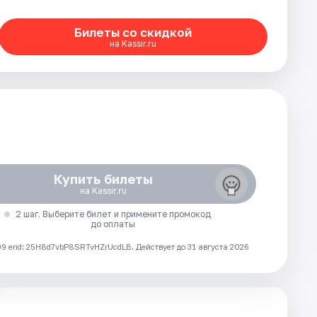
Билеты со скидкой
на Kassir.ru
Купить билеты
на Kassir.ru
2 шаг. Выберите билет и примените промокод
до оплаты
 erid: 25H8d7vbP8SRTvHZrUcdLB.
Действует до 31 августа 2026