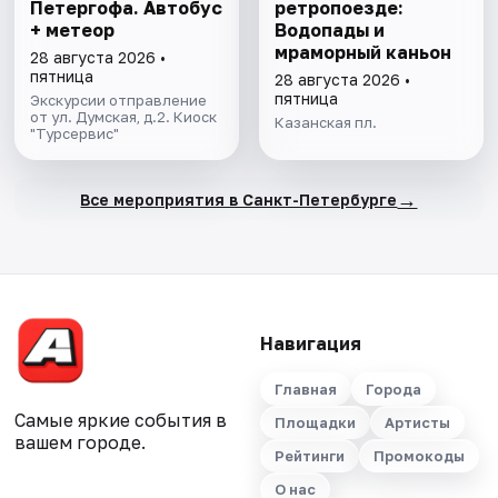
Петергофа. Автобус
ретропоезде:
+ метеор
Водопады и
мраморный каньон
28 августа 2026 •
пятница
28 августа 2026 •
пятница
Экскурсии отправление
от ул. Думская, д.2. Киоск
Казанская пл.
"Турсервис"
→
Все мероприятия в Санкт-Петербурге
Навигация
Главная
Города
Самые яркие события в
Площадки
Артисты
вашем городе.
Рейтинги
Промокоды
О нас