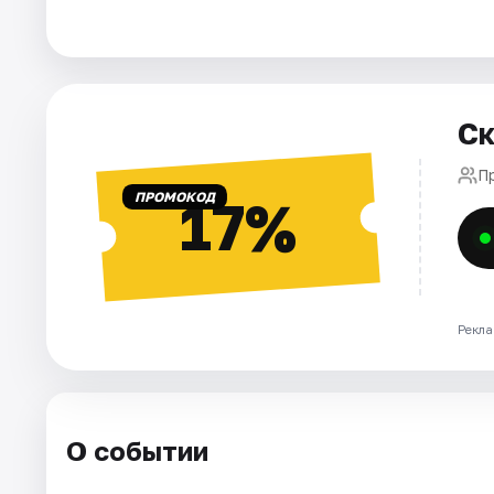
Города
Площадки
Ск
Артисты
П
ПРОМОКОД
17%
Рейтинги
Рекла
О событии