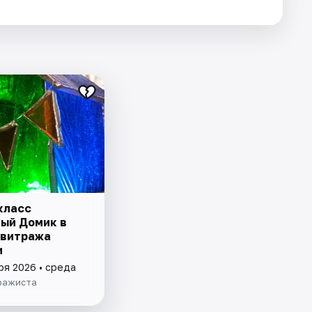
класс
ый Домик в
 витража
и
ря 2026 • среда
ражиста