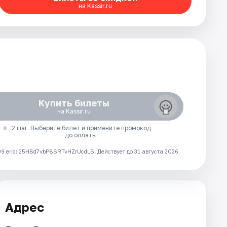
на Kassir.ru
Купить билеты
на Kassir.ru
2 шаг. Выберите билет и примените промокод
до оплаты
 erid: 25H8d7vbP8SRTvHZrUcdLB.
Действует до 31 августа 2026
Адрес