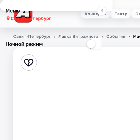
Меню
×
Концерты
Театр
С
Санкт-Петербург
Концерты
Санкт-Петербург
Лавка Витражиста
События
Ма
Ночной режим
☀
☾
Театр
Стендап
Выставки
Квесты
Экскурсии
Спорт
События