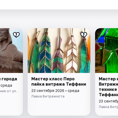
.
 города
Мастер класс Перо
Мастер 
пайка витража Тиффани
Витражн
• среда
технике
23 сентября 2026 • среда
ие от ул.
Тиффан
Лавка Витражиста
23 сентяб
Лавка Вит