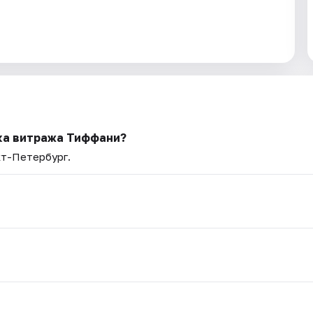
йка витража Тиффани?
кт-Петербург.