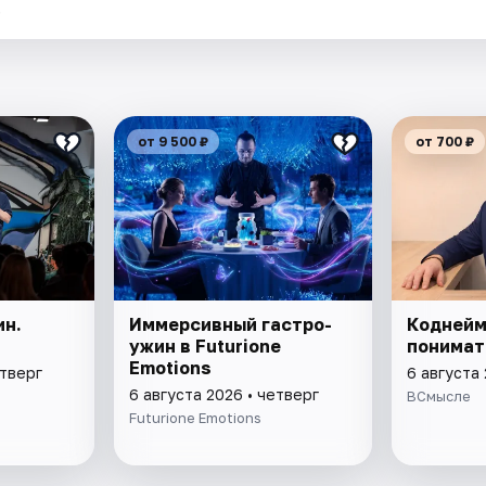
.
от 9 500 ₽
от 700 ₽
ин.
Иммерсивный гастро-
Коднейм
ужин в Futurione
понимат
Emotions
етверг
6 августа 
6 августа 2026 • четверг
ВСмысле
Futurione Emotions