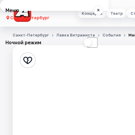
Меню
×
Концерты
Театр
С
Санкт-Петербург
Концерты
Санкт-Петербург
Лавка Витражиста
События
Ма
Ночной режим
☀
☾
Театр
Стендап
Выставки
Квесты
Экскурсии
Спорт
События