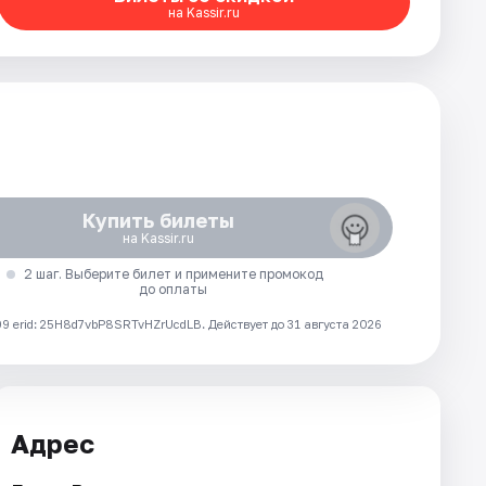
на Kassir.ru
Купить билеты
на Kassir.ru
2 шаг. Выберите билет и примените промокод
до оплаты
 erid: 25H8d7vbP8SRTvHZrUcdLB.
Действует до 31 августа 2026
Адрес