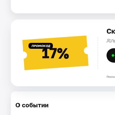
Города
Площадки
Ск
Артисты
П
ПРОМОКОД
17%
Рейтинги
Рекла
О событии