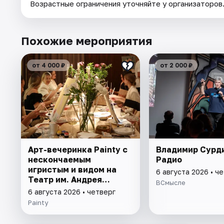
Возрастные ограничения уточняйте у организаторов
Похожие мероприятия
от 4 000 ₽
от 2 000 ₽
Арт-вечеринка Painty с
Владимир Сурд
нескончаемым
Радио
игристым и видом на
6 августа 2026 • ч
Театр им. Андрея
ВСмысле
Миронова
6 августа 2026 • четверг
Painty