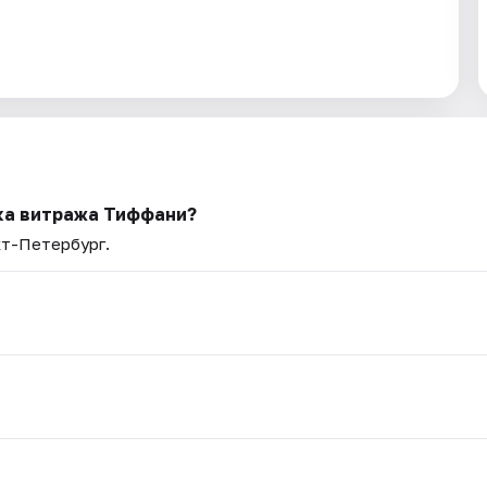
йка витража Тиффани?
кт-Петербург.