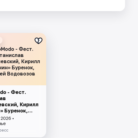
oModo - Фест.
танислав
евский, Кирилл
ин» Буренок,
ей Водовозов
do - Фест.
ав
вский, Кирилл
» Буренок,
 Водовозов
 2026 •
нье
ресс