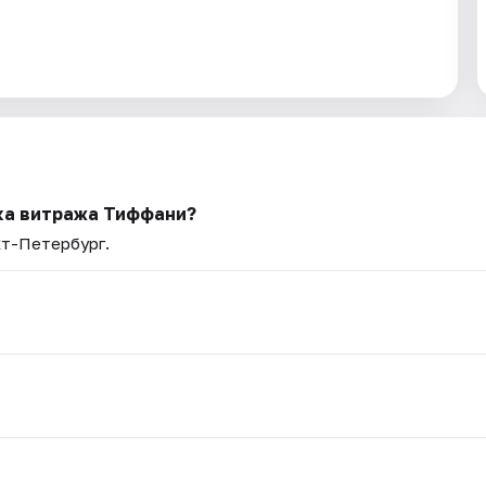
йка витража Тиффани?
кт-Петербург.