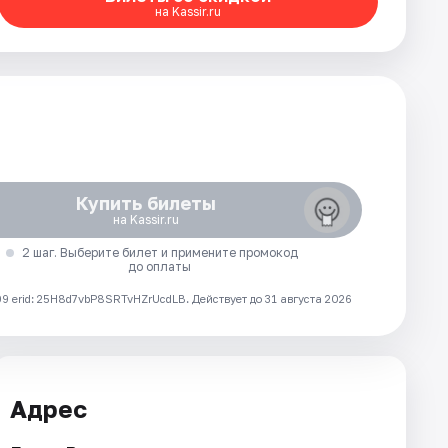
на Kassir.ru
Купить билеты
на Kassir.ru
2 шаг. Выберите билет и примените промокод
до оплаты
 erid: 25H8d7vbP8SRTvHZrUcdLB.
Действует до 31 августа 2026
Адрес