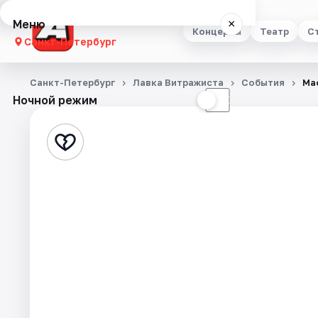
Меню
×
Концерты
Театр
С
Санкт-Петербург
Концерты
Санкт-Петербург
Лавка Витражиста
События
Ма
Ночной режим
☀
☾
Театр
Стендап
Выставки
Квесты
Экскурсии
Спорт
События