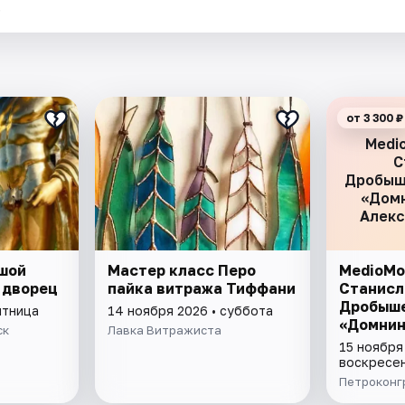
.
от 3 300 ₽
Medi
С
Дробыш
«Домн
Алекс
шой
Мастер класс Перо
MedioMo
 дворец
пайка витража Тиффани
Станисл
Дробыше
ятница
14 ноября 2026 • суббота
«Домнин
ск
Лавка Витражиста
Алексей
15 ноября
воскресе
Петроконг