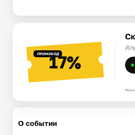
Города
Площадки
Ск
Артисты
П
ПРОМОКОД
17%
Рейтинги
Рекла
О событии