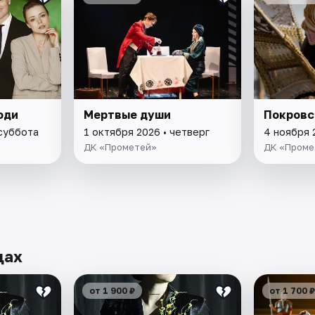
юди
Мертвые души
Покровс
 суббота
1 октября 2026 • четверг
4 ноября 
ДК «Прометей»
ДК «Проме
дах
от 1 900 ₽
от 1 700 ₽