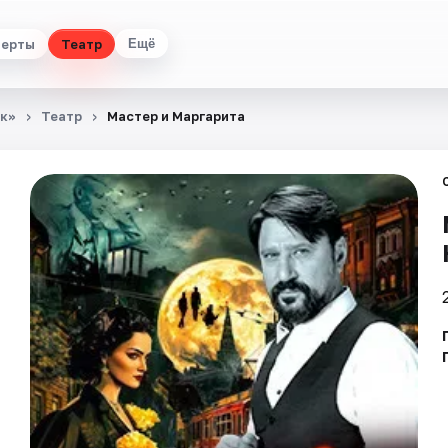
церты
Театр
Ещё
к»
Театр
Мастер и Маргарита