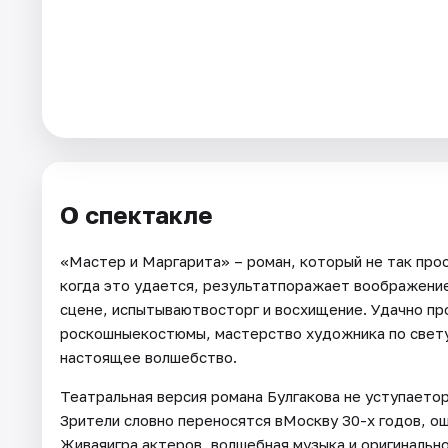
О спектакле
«Мастер и Маргарита» – роман, который не так про
когда это удается, результатпоражает воображени
сцене, испытываютвосторг и восхищение. Удачно пр
роскошныекостюмы, мастерство художника по свету
настоящее волшебство.
Театральная версия романа Булгакова не уступаето
Зрители словно переносятся вМоскву 30-х годов, о
Живаяигра актеров, волшебная музыка и оригинальн