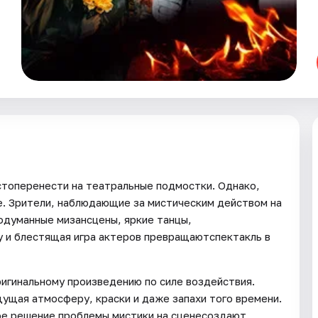
стоперенести на театральные подмостки. Однако,
е. Зрители, наблюдающие за мистическим действом на
одуманные мизансцены, яркие танцы,
 и блестящая игра актеров превращаютспектакль в
ригинальному произведению по силе воздействия.
щущая атмосферу, краски и даже запахи того времени.
ое решение проблемы мистики на сценесоздают