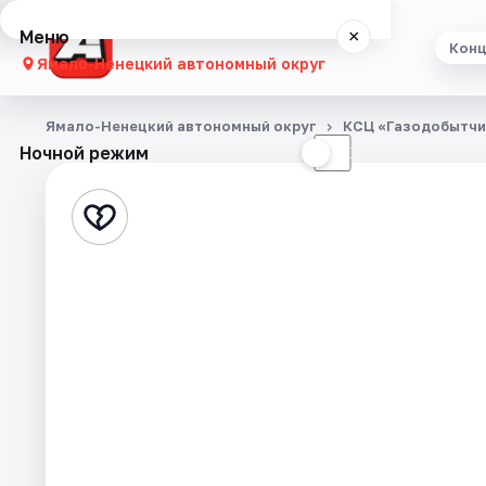
Меню
×
Кон
Ямало-Ненецкий автономный округ
Концерты
Ямало-Ненецкий автономный округ
КСЦ «Газодобытчи
Ночной режим
☀
☾
Театр
События
Города
Площадки
Артисты
Рейтинги