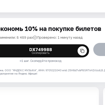
кономь 10% на покупке билетов
рименили: 8 489 раз
Проверено: 1 минуту назад
DX749988
Скопировать
1 шаг. Скопируйте промокод
ма. ООО "ЯНДЕКС МУЗЫКА", ИНН: 9705121040 erid: 25H8d7vbP8SRTvHZrUcdLB
ероприятие на Яндекс Афише!