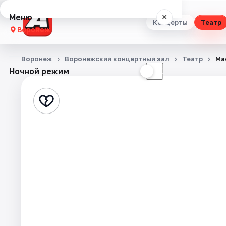
Меню
×
Концерты
Театр
Воронеж
Концерты
Воронеж
Воронежский концертный зал
Театр
Ма
Ночной режим
☀
☾
Театр
Стендап
Выставки
Квесты
Экскурсии
Спорт
События