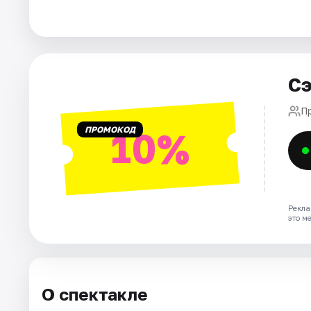
Города
Площадки
Сэ
Артисты
П
ПРОМОКОД
10%
Рейтинги
Рекла
это м
О спектакле