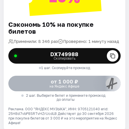
Сэкономь 10% на покупке
билетов
Применили: 8 346 раз
Проверено: 1 минуту назад
DX749988
Скопировать
1 шаг. Скопируйте промокод
от 1 000 ₽
на Яндекс Афише
2 шаг. Выберите билет и примените промокод
до оплаты
Реклама. ООО "ЯНДЕКС МУЗЫКА", ИНН: 9705121040 erid:
25H8d7vbP8SRTvHZrUcdLB
Действует до 30 сентября 2026
при покупке билетов от 3 000 ₽ на это мероприятие на Яндекс
Афише!