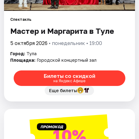
Города
Спектакль
Мастер и Маргарита в Туле
Площадки
5 октября 2026
• понедельник • 19:00
Артисты
Город:
Тула
Рейтинги
Площадка:
Городской концертный зал
Билеты со скидкой
на Яндекс Афише
Еще билеты
ПРОМОКОД
10%