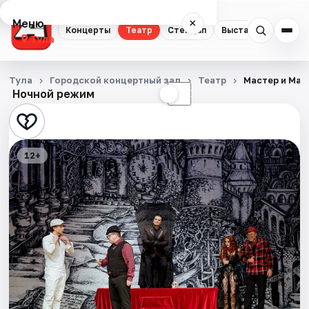
Меню
×
Концерты
Театр
Стендап
Выставки
Квест
Тула
Концерты
Тула
Городской концертный зал
Театр
Мастер и Мар
Ночной режим
☀
☾
Театр
Стендап
12+
Выставки
Квесты
Экскурсии
Спорт
События