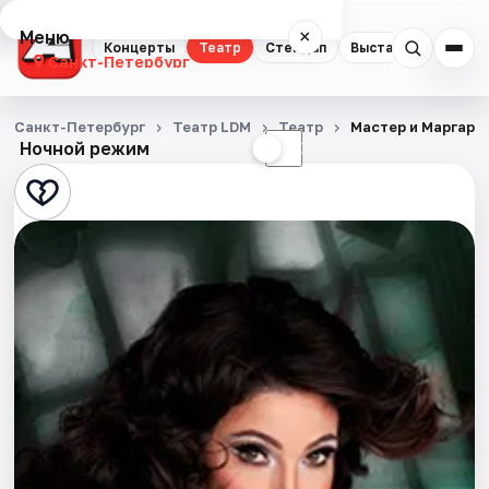
Меню
×
Концерты
Театр
Стендап
Выставки
Квест
Санкт-Петербург
Концерты
Санкт-Петербург
Театр LDM
Театр
Мастер и Маргари
Ночной режим
☀
☾
Театр
Стендап
Выставки
Квесты
Экскурсии
Спорт
События