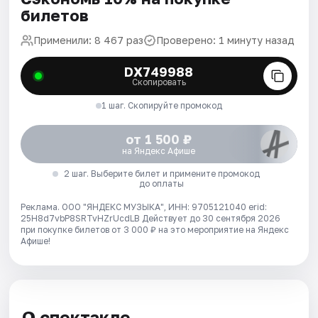
билетов
Применили: 8 467 раз
Проверено: 1 минуту назад
DX749988
Скопировать
1 шаг. Скопируйте промокод
от 1 500 ₽
на Яндекс Афише
2 шаг. Выберите билет и примените промокод
до оплаты
Реклама. ООО "ЯНДЕКС МУЗЫКА", ИНН: 9705121040 erid:
25H8d7vbP8SRTvHZrUcdLB
Действует до 30 сентября 2026
при покупке билетов от 3 000 ₽ на это мероприятие на Яндекс
Афише!
О спектакле