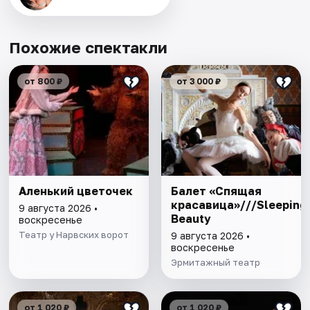
Похожие спектакли
от 800 ₽
от 3 000 ₽
Аленький цветочек
Балет «Спящая
красавица»///Sleeping
9 августа 2026 •
Beauty
воскресенье
Театр у Нарвских ворот
9 августа 2026 •
воскресенье
Эрмитажный театр
от 1 020 ₽
от 1 020 ₽