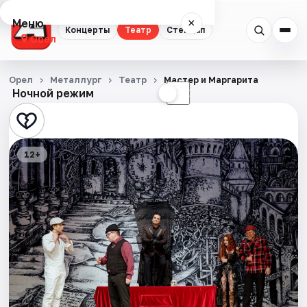
Меню
×
Концерты
Театр
Стендап
Орел
Концерты
Орел
Металлург
Театр
Мастер и Маргарита
Ночной режим
☀
☾
Театр
Стендап
12+
События
Города
Площадки
Артисты