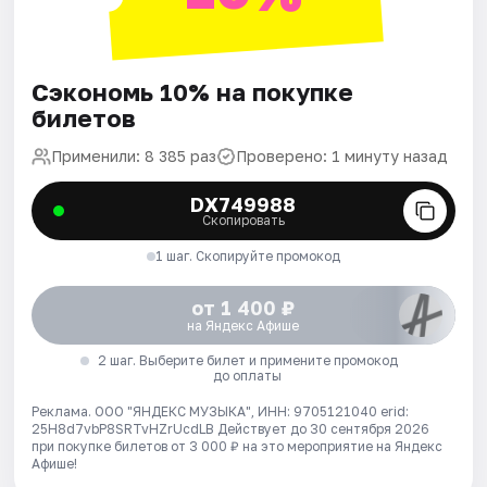
Сэкономь 10% на покупке
билетов
Применили: 8 385 раз
Проверено: 1 минуту назад
DX749988
Скопировать
1 шаг. Скопируйте промокод
от 1 400 ₽
на Яндекс Афише
2 шаг. Выберите билет и примените промокод
до оплаты
Реклама. ООО "ЯНДЕКС МУЗЫКА", ИНН: 9705121040 erid:
25H8d7vbP8SRTvHZrUcdLB
Действует до 30 сентября 2026
при покупке билетов от 3 000 ₽ на это мероприятие на Яндекс
Афише!