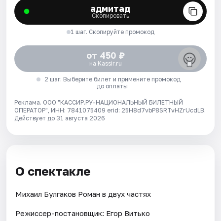
адмитад
Скопировать
1 шаг. Скопируйте промокод
от 450 ₽
на Kassir.ru
2 шаг. Выберите билет и примените промокод
до оплаты
Реклама. ООО "КАССИР.РУ-НАЦИОНАЛЬНЫЙ БИЛЕТНЫЙ
ОПЕРАТОР", ИНН: 7841075409 erid: 25H8d7vbP8SRTvHZrUcdLB.
Действует до 31 августа 2026
О спектакле
Михаил Булгаков Роман в двух частях
Режиссер-постановщик: Егор Витько