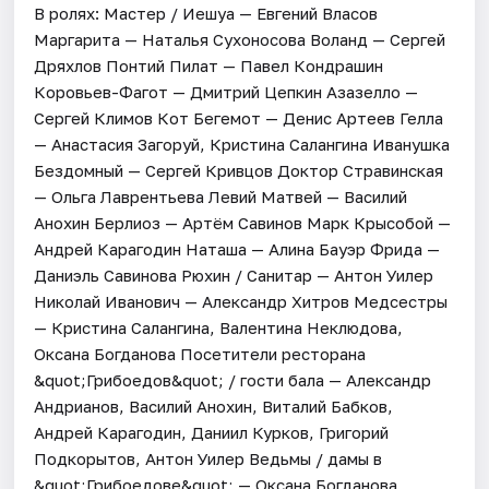
В ролях: Мастер / Иешуа — Евгений Власов
Маргарита — Наталья Сухоносова Воланд — Сергей
Дряхлов Понтий Пилат — Павел Кондрашин
Коровьев-Фагот — Дмитрий Цепкин Азазелло —
Сергей Климов Кот Бегемот — Денис Артеев Гелла
— Анастасия Загоруй, Кристина Салангина Иванушка
Бездомный — Сергей Кривцов Доктор Стравинская
— Ольга Лаврентьева Левий Матвей — Василий
Анохин Берлиоз — Артём Савинов Марк Крысобой —
Андрей Карагодин Наташа — Алина Бауэр Фрида —
Даниэль Савинова Рюхин / Санитар — Антон Уилер
Николай Иванович — Александр Хитров Медсестры
— Кристина Салангина, Валентина Неклюдова,
Оксана Богданова Посетители ресторана
&quot;Грибоедов&quot; / гости бала — Александр
Андрианов, Василий Анохин, Виталий Бабков,
Андрей Карагодин, Даниил Курков, Григорий
Подкорытов, Антон Уилер Ведьмы / дамы в
&quot;Грибоедове&quot; — Оксана Богданова,