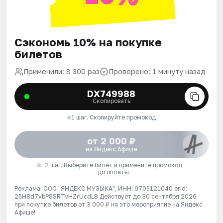
Сэкономь 10% на покупке
билетов
Применили: 8 300 раз
Проверено: 1 минуту назад
DX749988
Скопировать
1 шаг. Скопируйте промокод
от 2 000 ₽
на Яндекс Афише
2 шаг. Выберите билет и примените промокод
до оплаты
Реклама. ООО "ЯНДЕКС МУЗЫКА", ИНН: 9705121040 erid:
25H8d7vbP8SRTvHZrUcdLB
Действует до 30 сентября 2026
при покупке билетов от 3 000 ₽ на это мероприятие на Яндекс
Афише!