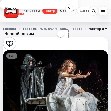
Меню
×
Концерты
Театр
Стендап
Выставки
Квест
Москва
Концерты
Москва
Театр им. М. А. Булгакова
Театр
Мастер и Ма
Ночной режим
☀
☾
Театр
Стендап
16+
Выставки
Квесты
Экскурсии
Спорт
События