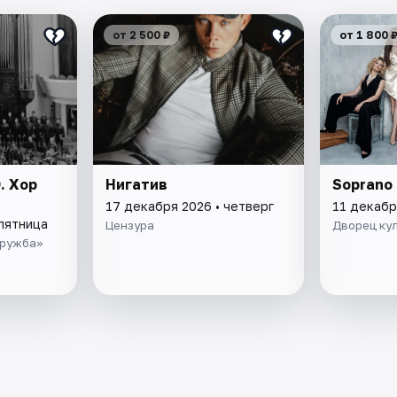
от 2 500 ₽
от 1 800 
. Хор
Нигатив
Soprano
17 декабря 2026 • четверг
11 декабр
 пятница
Цензура
Дворец ку
Дружба»