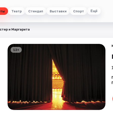
рты
Театр
Стендап
Выставки
Спорт
Ещё
стер и Маргарита
12+