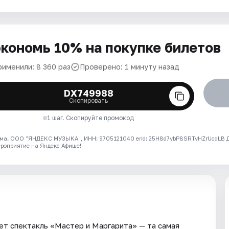
кономь 10% на покупке билетов
рименили: 8 360 раз
Проверено: 1 минуту назад
DX749988
Скопировать
1 шаг. Скопируйте промокод
ма. ООО "ЯНДЕКС МУЗЫКА", ИНН: 9705121040 erid: 25H8d7vbP8SRTvHZrUcdLB
ероприятие на Яндекс Афише!
дет спектакль «Мастер и Маргарита» — та самая