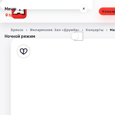
Меню
×
Конце
Брянск
Концерты
Брянск
Филармония. Зал «Дружба»
Концерты
Ма
Ночной режим
☀
☾
Театр
Стендап
Выставки
Спорт
События
Города