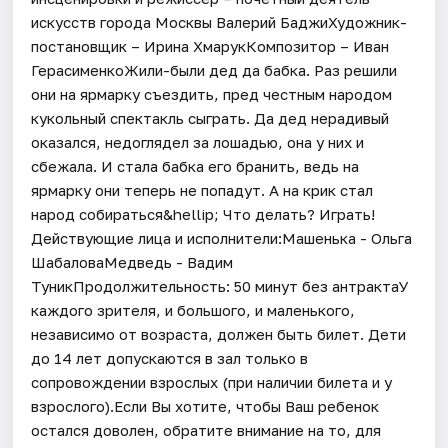
искусств города Москвы Валерий БаджиХудожник-
постановщик – Ирина ХмарукКомпозитор – Иван
ГерасименкоЖили-были дед да бабка. Раз решили
они на ярмарку съездить, пред честным народом
кукольный спектакль сыграть. Да дед нерадивый
оказался, недоглядел за лошадью, она у них и
сбежала. И стала бабка его бранить, ведь на
ярмарку они теперь не попадут. А на крик стал
народ собираться&hellip; Что делать? Играть!
Действующие лица и исполнители:Машенька - Ольга
ШабаловаМедведь - Вадим
ТуникПродолжительность: 50 минут без антрактаУ
каждого зрителя, и большого, и маленького,
независимо от возраста, должен быть билет. Дети
до 14 лет допускаются в зал только в
сопровождении взрослых (при наличии билета и у
взрослого).Если Вы хотите, чтобы Ваш ребенок
остался доволен, обратите внимание на то, для