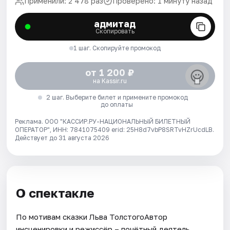
Применили: 2 478 раз
Проверено: 1 минуту назад
адмитад
Скопировать
1 шаг. Скопируйте промокод
от 1 200 ₽
на Kassir.ru
2 шаг. Выберите билет и примените промокод
до оплаты
Реклама. ООО "КАССИР.РУ-НАЦИОНАЛЬНЫЙ БИЛЕТНЫЙ
ОПЕРАТОР", ИНН: 7841075409 erid: 25H8d7vbP8SRTvHZrUcdLB.
Действует до 31 августа 2026
О спектакле
По мотивам сказки Льва ТолстогоАвтор
инсценировки и режиссёр – почётный деятель