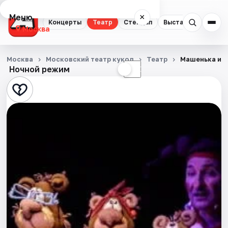
Меню
×
Концерты
Театр
Стендап
Выставки
Квест
Москва
Концерты
Москва
Московский театр кукол
Театр
Машенька и т
Ночной режим
☀
☾
Театр
Стендап
Выставки
Квесты
Экскурсии
Спорт
События