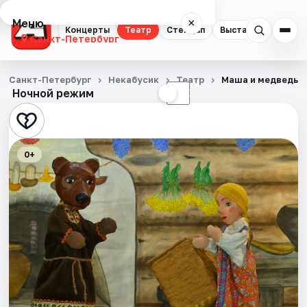
Меню
×
Концерты
Театр
Стендап
Выставки
Квест
Санкт-Петербург
Концерты
Санкт-Петербург
Некабусик
Театр
Маша и медведь
Ночной режим
☀
☾
Театр
Стендап
0+
Выставки
Квесты
Экскурсии
Спорт
События