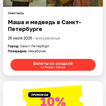
Города
Спектакль
Маша и медведь в Санкт-
Площадки
Петербурге
Артисты
26 июля 2026
• воскресенье
Рейтинги
Город:
Санкт-Петербург
Площадка:
Некабусик
Билеты со скидкой
на Яндекс Афише
ПРОМОКОД
10%