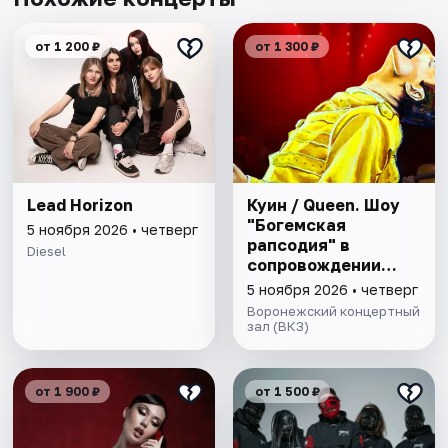
от 1 200 ₽
от 1 300 ₽
Lead Horizon
Куин / Queen. Шоу
"Богемская
5 ноября 2026 • четверг
рапсодия" в
Diesel
сопровождении
симфонического
5 ноября 2026 • четверг
оркестра
Воронежский концертный
зал (ВКЗ)
от 1 900 ₽
от 1 500 ₽