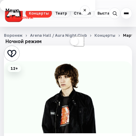
Меню
×
Концерты
Театр
Стендап
Выставки
Квест
Воронеж
Концерты
Воронеж
Arena Hall / Aura Night Club
Концерты
Марти
Ночной режим
☀
☾
Театр
Стендап
12+
Выставки
Квесты
Экскурсии
Спорт
События