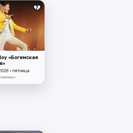
Шоу «Богемская
я»
2026 • пятница
ельмаш»