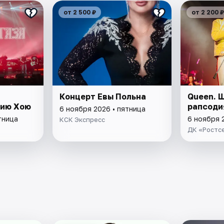
от 2 500 ₽
от 2 200 ₽
Концерт Евы Польна
Queen. 
ию Хою
рапсоди
6 ноября 2026 • пятница
тница
6 ноября 
КСК Экспресс
ДК «Ростс