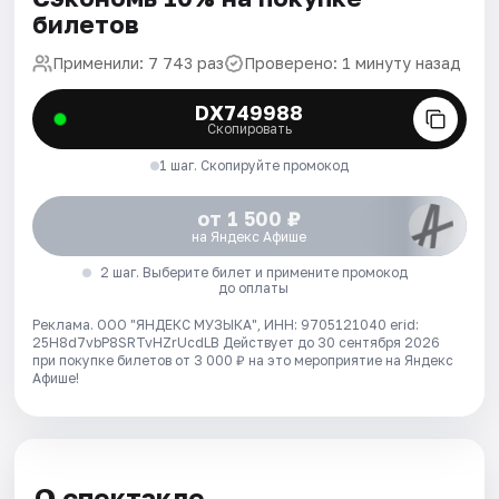
билетов
Применили: 7 743 раз
Проверено: 1 минуту назад
DX749988
Скопировать
1 шаг. Скопируйте промокод
от 1 500 ₽
на Яндекс Афише
2 шаг. Выберите билет и примените промокод
до оплаты
Реклама. ООО "ЯНДЕКС МУЗЫКА", ИНН: 9705121040 erid:
25H8d7vbP8SRTvHZrUcdLB
Действует до 30 сентября 2026
при покупке билетов от 3 000 ₽ на это мероприятие на Яндекс
Афише!
О спектакле