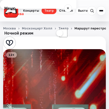
Меню
×
Концерты
Театр
Стендап
Выставки
Квест
Москва
Концерты
Москва
Москонцерт Холл
Театр
Маршрут перестрое
Ночной режим
☀
☾
Театр
Стендап
12+
Выставки
Квесты
Экскурсии
Спорт
События