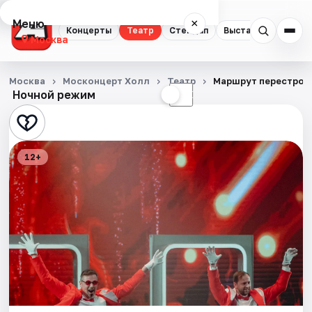
Меню
×
Концерты
Театр
Стендап
Выставки
Квест
Москва
Концерты
Москва
Москонцерт Холл
Театр
Маршрут перестрое
Ночной режим
☀
☾
Театр
Стендап
12+
Выставки
Квесты
Экскурсии
Спорт
События