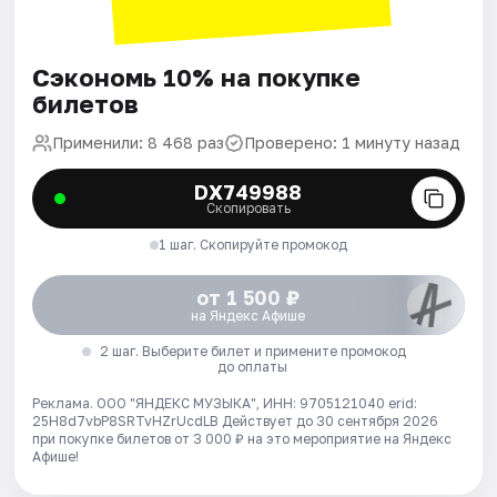
Сэкономь 10% на покупке
билетов
Применили: 8 468 раз
Проверено: 1 минуту назад
DX749988
Скопировать
1 шаг. Скопируйте промокод
от 1 500 ₽
на Яндекс Афише
2 шаг. Выберите билет и примените промокод
до оплаты
Реклама. ООО "ЯНДЕКС МУЗЫКА", ИНН: 9705121040 erid:
25H8d7vbP8SRTvHZrUcdLB
Действует до 30 сентября 2026
при покупке билетов от 3 000 ₽ на это мероприятие на Яндекс
Афише!