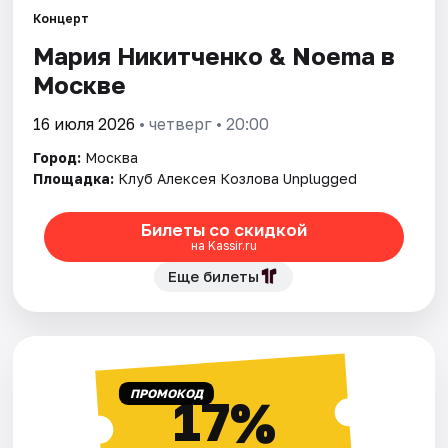
Концерт
Мария Никитченко & Noema в
Города
Москве
Площадки
16 июля 2026
• четверг • 20:00
Артисты
Город:
Москва
Площадка:
Клуб Алексея Козлова Unplugged
Рейтинги
Билеты со скидкой
на Kassir.ru
Еще билеты
ПРОМОКОД
17%