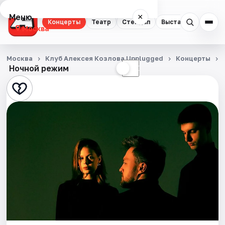
Меню
×
Концерты
Театр
Стендап
Выставки
Квест
Москва
Концерты
Москва
Клуб Алексея Козлова Unplugged
Концерты
Ночной режим
☀
☾
Театр
Стендап
Выставки
Квесты
Экскурсии
Спорт
События