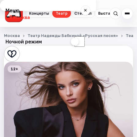
Меню
×
Концерты
Театр
Стендап
Выставки
Квест
Москва
Концерты
Москва
Театр Надежды Бабкиной «Русская песня»
Теат
Ночной режим
☀
☾
Театр
Стендап
12+
Выставки
Квесты
Экскурсии
Спорт
События