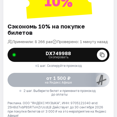
10%
Сэкономь 10% на покупке
билетов
Применили: 8 266 раз
Проверено: 1 минуту назад
DX749988
Скопировать
1 шаг. Скопируйте промокод
от 1 500 ₽
на Яндекс Афише
2 шаг. Выберите билет и примените промокод
до оплаты
Реклама. ООО "ЯНДЕКС МУЗЫКА", ИНН: 9705121040 erid:
25H8d7vbP8SRTvHZrUcdLB
Действует до 30 сентября 2026
при покупке билетов от 3 000 ₽ на это мероприятие на Яндекс
Афише!