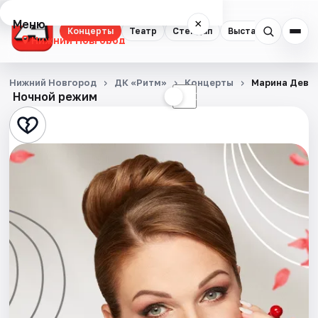
Меню
×
Концерты
Театр
Стендап
Выставки
Квест
Нижний Новгород
Концерты
Нижний Новгород
ДК «Ритм»
Концерты
Марина Девя
Ночной режим
☀
☾
Театр
Стендап
Выставки
Квесты
Экскурсии
Спорт
События