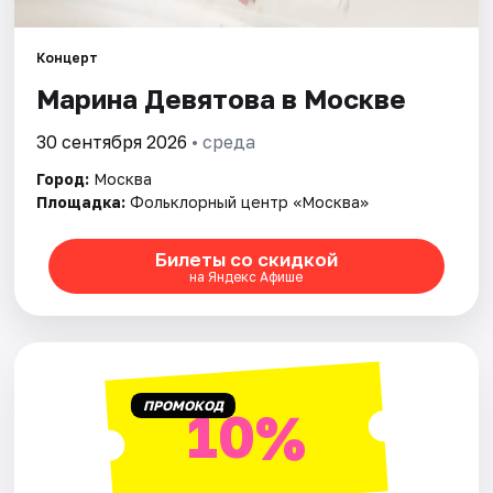
Города
Концерт
Марина Девятова в Москве
Площадки
30 сентября 2026
• среда
Артисты
Город:
Москва
Площадка:
Фольклорный центр «Москва»
Рейтинги
Билеты со скидкой
на Яндекс Афише
ПРОМОКОД
10%