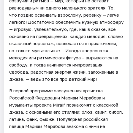
созвучий и ритмов — мир, который не оставит
равнодушным ни одного маленького зрителя. То,
что поздно осваивать взрослому, ребенку — легче
легкого! Достаточно обеспечить нужную атмосферу
— игровую, увлекательную, где, как в сказке, все
основано на превращениях: каждая мелодия, словно
сказочный персонаж, вовлекается в приключения,
но только музыкальные… Иногда «персонаж» —
мелодия или ритмическая фигура – вырываются на
свободу, и тогда начинается импровизация.
Свобода, радостная энергия жизни, заложенные в
джазе, — ведь это все про детский мир!
В первой программе заслуженная артистка
Российской Федерации Мариам Мерабова и
музыканты проекта Miraif познакомят с классикой
джаза, с основными его стилями: блюз, свинг, бибоп,
латина, фанк, фьюжн. Популярная российская
певица Мариам Мерабова знакома с ними не