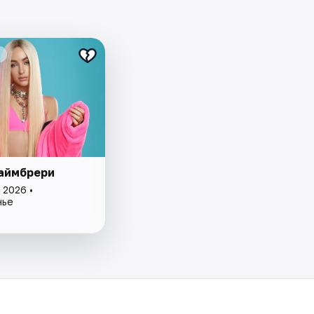
аймбрери
 2026 •
нье