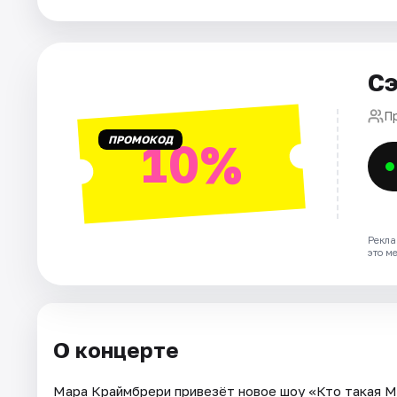
Города
Площадки
Сэ
Артисты
П
Рейтинги
ПРОМОКОД
10%
Рекла
это м
О концерте
Марa Краймбрери привезёт новое шоу «Кто такая М