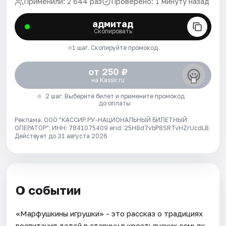
Применили: 2 644 раз
Проверено: 1 минуту назад
адмитад
Скопировать
1 шаг. Скопируйте промокод
от 250 ₽
на Kassir.ru
2 шаг. Выберите билет и примените промокод
до оплаты
Реклама. ООО "КАССИР.РУ-НАЦИОНАЛЬНЫЙ БИЛЕТНЫЙ
ОПЕРАТОР", ИНН: 7841075409 erid: 25H8d7vbP8SRTvHZrUcdLB.
Действует до 31 августа 2026
О событии
«Марфушкины игрушки» - это рассказ о традициях
воспитания детей в старину в крестьянских семьях