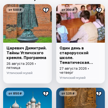
от 500 ₽
от 300 ₽
Царевич Димитрий.
Один день в
Тайны Угличского
старорусской
кремля. Программа
школе.
Тематическая
28 августа 2026 •
программа
пятница
27 августа 2026 •
четверг
Угличский музей
Угличский музей
от 850 ₽
от 125 ₽