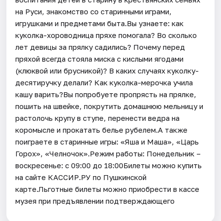
на Руси, знакомство со старинными играми,
игрушками и предметами быта.Вы узнаете: как
куколка-хороводница пряхе помогала? Во сколько
лет девицы за прялку садились? Почему перед
пряхой всегда стояла миска с кислыми ягодами
(клюквой или брусникой)? В каких случаях куколку-
десятиручку делали? Как куколка-мерочка учила
кашу варить?Вы попробуете пропрясть на прялке,
пошить на швейке, покрутить домашнюю мельницу и
растолочь крупу в ступе, перенести ведра на
коромысле и прокатать белье рубелем.А также
поиграете в старинные игры: «Яша и Маша», «Царь
Горох», «Челночок».Режим работы: Понедельник –
воскресенье: с 09:00 до 18:00Билеты можно купить
на сайте КАССИР.РУ по Пушкинской
карте.Льготные билеты можно приобрести в кассе
музея при предъявлении подтверждающего