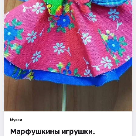
Города
Площадки
Артисты
Рейтинги
Музеи
Марфушкины игрушки.