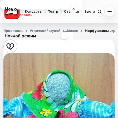
Меню
×
Концерты
Театр
Стендап
Выставки
Квест
Ярославль
Концерты
Ярославль
Угличский музей
Музеи
Марфушкины игру
Ночной режим
☀
☾
Театр
Стендап
Выставки
Квесты
Экскурсии
События