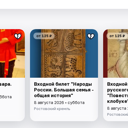
.
от 125 ₽
от 125 ₽
вара.
Входной билет "Народы
Входной
России. Большая семья -
русского
общая история"
"Повест
уббота
клобуке
8 августа 2026 • суббота
восстан
8 августа
Ростовский кремль
патриар
Ростовски