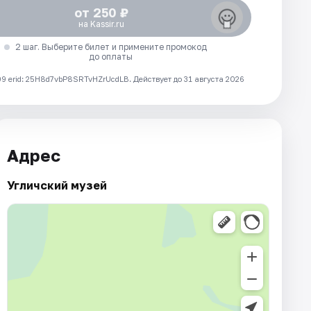
от 250 ₽
на Kassir.ru
2 шаг. Выберите билет и примените промокод
до оплаты
 erid: 25H8d7vbP8SRTvHZrUcdLB.
Действует до 31 августа 2026
Адрес
Угличский музей