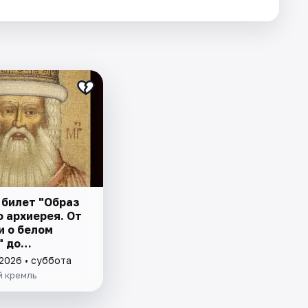
 билет "Образ
 архиерея. От
и о белом
" до
овления
 2026 • суббота
шества"
й кремль