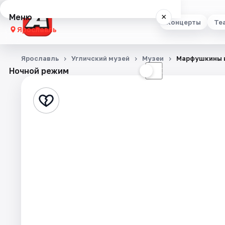
Меню
×
Концерты
Те
Ярославль
Концерты
Ярославль
Угличский музей
Музеи
Марфушкины 
Ночной режим
☀
☾
Театр
Стендап
Выставки
Квесты
Экскурсии
События