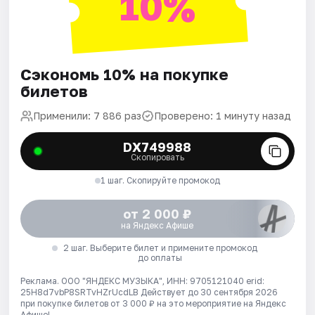
10%
Сэкономь 10% на покупке
билетов
Применили: 7 886 раз
Проверено: 1 минуту назад
DX749988
Скопировать
1 шаг. Скопируйте промокод
от 2 000 ₽
на Яндекс Афише
2 шаг. Выберите билет и примените промокод
до оплаты
Реклама. ООО "ЯНДЕКС МУЗЫКА", ИНН: 9705121040 erid:
25H8d7vbP8SRTvHZrUcdLB
Действует до 30 сентября 2026
при покупке билетов от 3 000 ₽ на это мероприятие на Яндекс
Афише!