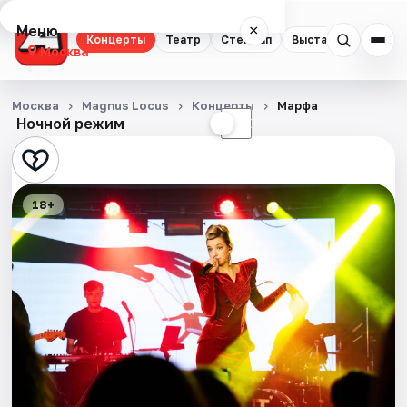
Меню
×
Концерты
Театр
Стендап
Выставки
Квест
Москва
Концерты
Москва
Magnus Locus
Концерты
Марфа
Ночной режим
☀
☾
Театр
Стендап
18+
Выставки
Квесты
Экскурсии
Спорт
События