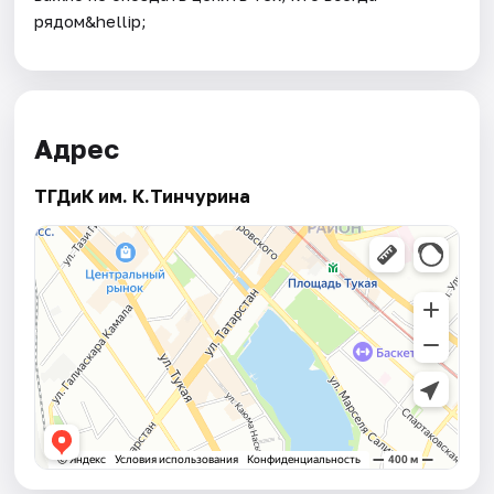
рядом&hellip;
Адрес
ТГДиК им. К.Тинчурина