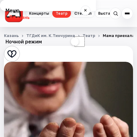
Меню
×
Концерты
Театр
Стендап
Выставки
Квест
Казань
Концерты
Казань
ТГДиК им. К.Тинчурина
Театр
Мама приехала /
Ночной режим
☀
☾
Театр
Стендап
Выставки
Квесты
Экскурсии
Спорт
События