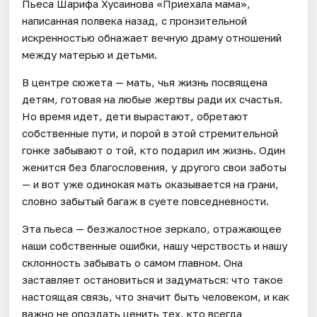
Пьеса Шарифа Хусаинова «Приехала мама»,
написанная полвека назад, с пронзительной
искренностью обнажает вечную драму отношений
между матерью и детьми.
В центре сюжета — мать, чья жизнь посвящена
детям, готовая на любые жертвы ради их счастья.
Но время идет, дети вырастают, обретают
собственные пути, и порой в этой стремительной
гонке забывают о той, кто подарил им жизнь. Один
женится без благословения, у другого свои заботы
— и вот уже одинокая мать оказывается на грани,
словно забытый багаж в суете повседневности.
Эта пьеса — безжалостное зеркало, отражающее
наши собственные ошибки, нашу черствость и нашу
склонность забывать о самом главном. Она
заставляет остановиться и задуматься: что такое
настоящая связь, что значит быть человеком, и как
важно не опоздать ценить тех, кто всегда